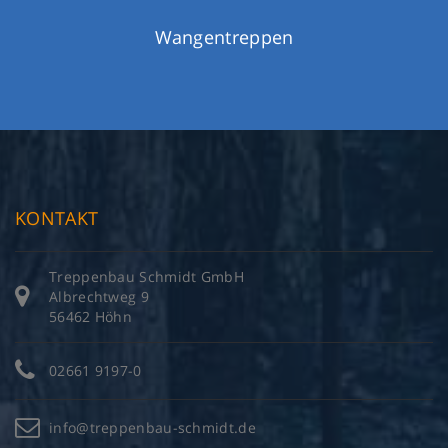
Wangentreppen
KONTAKT
Treppenbau Schmidt GmbH
Albrechtweg 9
56462 Höhn
02661 9197-0
info@treppenbau-schmidt.de