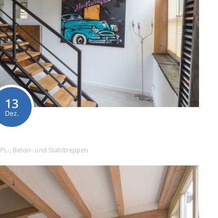
13
Dez.
PL-, Beton- und Stahltreppen