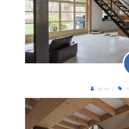
By:
tbs
H