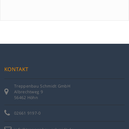
KONTAKT
Treppenbau Schmidt GmbH
Albrechtweg 9
56462 Höhn
02661 9197-0