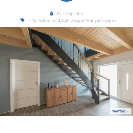
By:
tr3ppenbA
HPL-, Beton- und Stahltreppen
Wangentreppen