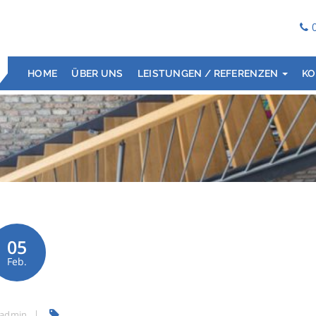
HOME
ÜBER UNS
LEISTUNGEN / REFERENZEN
KO
05
Feb.
admin