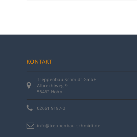
KONTAKT
Treppenbau Schmidt GmbH
Albrechtweg 9
56462 Höhn
02661 9197-0
info@treppenbau-schmidt.de