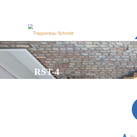
RST-4
By: