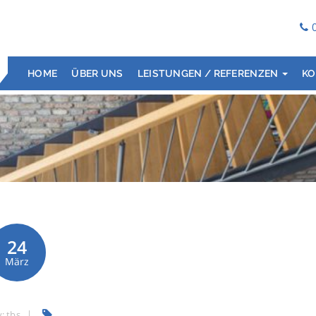
HOME
ÜBER UNS
LEISTUNGEN / REFERENZEN
KO
24
März
y:
tbs