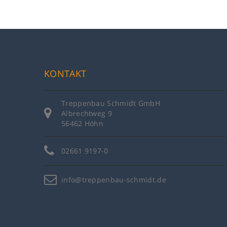
KONTAKT
Treppenbau Schmidt GmbH
Albrechtweg 9
56462 Höhn
02661 9197-0
info@treppenbau-schmidt.de