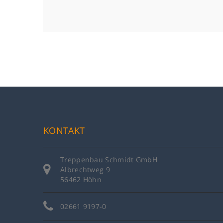
KONTAKT
Treppenbau Schmidt GmbH
Albrechtweg 9
56462 Höhn
02661 9197-0