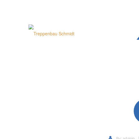
WTO-8
By:
admin