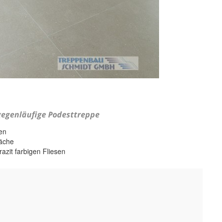
gegenläufige Podesttreppe
en
läche
zit farbigen Fliesen